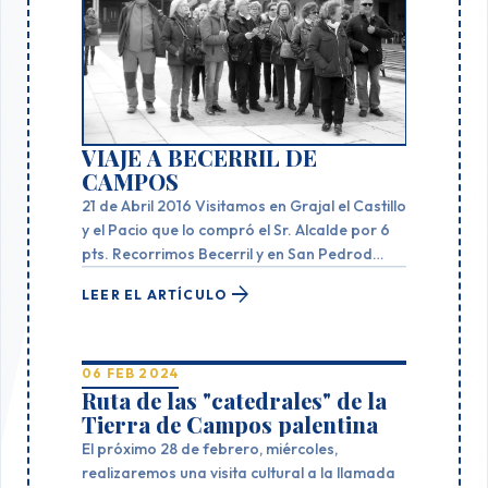
VIAJE A BECERRIL DE
CAMPOS
21 de Abril 2016 Visitamos en Grajal el Castillo
y el Pacio que lo compró el Sr. Alcalde por 6
pts. Recorrimos Becerril y en San Pedrod
Cultural vimos la adaptación de esta antigua
arrow_forward
LEER EL ARTÍCULO
iglesia a oservatorio solar. Comimos en
restautante La Zilla. Muy Bien. Paredes de
Nava y Cisneros.
06 FEB 2024
Ruta de las "catedrales" de la
Tierra de Campos palentina
El próximo 28 de febrero, miércoles,
realizaremos una visita cultural a la llamada