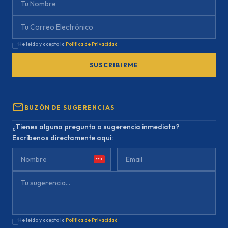
He leído y acepto la
Política de Privacidad
SUSCRIBIRME
mail
BUZÓN DE SUGERENCIAS
¿Tienes alguna pregunta o sugerencia inmediata?
Escríbenos directamente aquí:
***
He leído y acepto la
Política de Privacidad