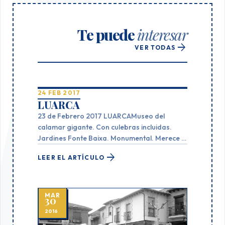
Te puede
interesar
arrow_forward
VER TODAS
24 FEB 2017
LUARCA
23 de Febrero 2017 LUARCAMuseo del
calamar gigante. Con culebras incluidas.
Jardines Fonte Baixa. Monumental. Merece la
pena repetir estas 2 experiencias. Comida en
arrow_forward
LEER EL ARTÍCULO
el restaurante Don Angel: . Tiempo libre para
visitar la Villa de Luarca
MAR
30
2016