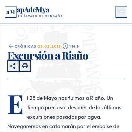
apAdeMya
aM
drag_handle
IES ÁLVARO DE MENDAÑA
arrow_back
schedule
CRÓNICAS
23.03.2015
1 MIN
Excursión a Riaño
share
print
E
l 28 de Mayo nos fuimos a Riaño. Un
tiempo precioso, después de las últimas
excursiones pasadas por agua.
Navegaremos en catamarán por el embalse de