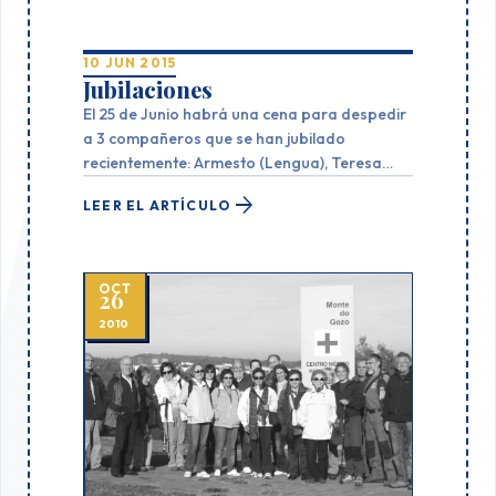
10 JUN 2015
Jubilaciones
El 25 de Junio habrá una cena para despedir
a 3 compañeros que se han jubilado
recientemente: Armesto (Lengua), Teresa
Parra (Ingles) y Manoli (Frances). Los
arrow_forward
LEER EL ARTÍCULO
interesados pasar por el Instituto para
inscribirse.
OCT
26
2010