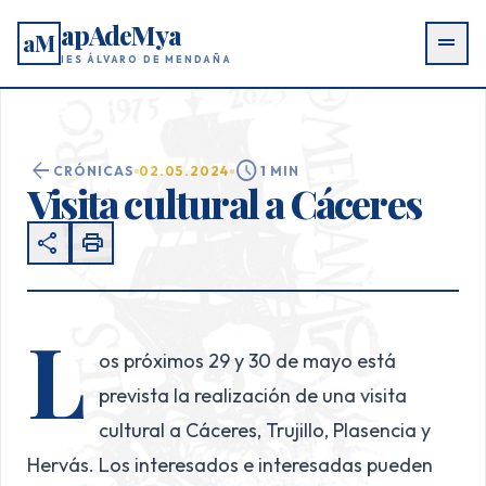
apAdeMya
aM
drag_handle
IES ÁLVARO DE MENDAÑA
arrow_back
schedule
CRÓNICAS
02.05.2024
1 MIN
Visita cultural a Cáceres
share
print
L
os próximos 29 y 30 de mayo está
prevista la realización de una visita
cultural a Cáceres, Trujillo, Plasencia y
Hervás. Los interesados e interesadas pueden