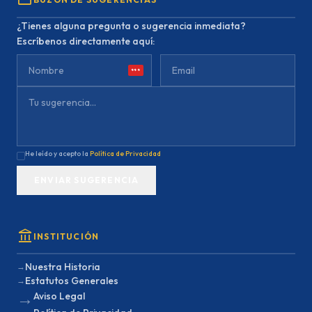
mail
¿Tienes alguna pregunta o sugerencia inmediata?
Escríbenos directamente aquí:
***
He leído y acepto la
Política de Privacidad
ENVIAR SUGERENCIA
account_balance
INSTITUCIÓN
Nuestra Historia
→
Estatutos Generales
→
→
Aviso Legal