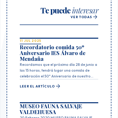
Te puede
interesar
arrow_forward
VER TODAS
11 JUL 2025
Recordatorio comida 50º
Aniversario IES Álvaro de
Mendaña
Recordamos que el próximo día 28 de junio a
las 15 horas, tendrá lugar una comida de
celebración el 50º Aniversario de nuestro
instituto en CatyRest, tal y como señalamos
arrow_forward
LEER EL ARTÍCULO
en nuestra noticia del pasado día 14 de
mayo. Os podéis apuntar presencialmente
en Leontur antes del dái 15 de junio, o se
MUSEO FAUNA SALVAJE
puede reservar y pagar online en el siguiente
VALDEHUESA
enlace: https://www.leontur.com/50-
aniversario-profesores-y-alumnos-alvaro-
20 Febrero 2020 MUSEO FAUNA SALVAJE