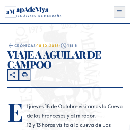
apAdeMya
aM
drag_handle
IES ÁLVARO DE MENDAÑA
arrow_back
schedule
CRÓNICAS
18.10.2018
1 MIN
VIAJE A AGUILAR DE
CAMPOO
share
print
E
l jueves 18 de Octubre visitamos la Cueva
de los Franceses y al mirador.
12 y 13 horas visita a la cueva de Los