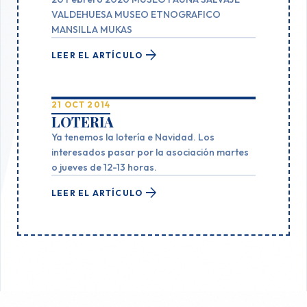
de-mendana/
VALDEHUESA MUSEO ETNOGRAFICO
MANSILLA MUKAS
arrow_forward
LEER EL ARTÍCULO
21 OCT 2014
LOTERIA
Ya tenemos la lotería e Navidad. Los
interesados pasar por la asociación martes
o jueves de 12-13 horas.
arrow_forward
LEER EL ARTÍCULO