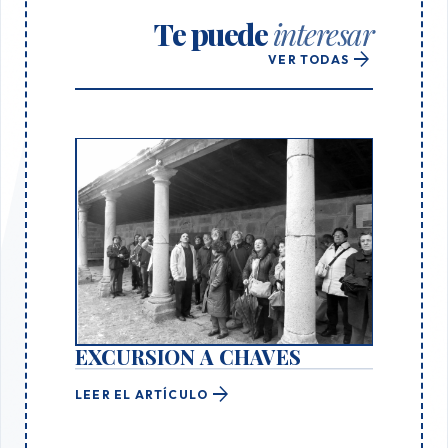
Te puede
interesar
arrow_forward
VER TODAS
EXCURSION A CHAVES
arrow_forward
LEER EL ARTÍCULO