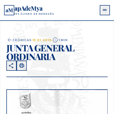
apAdeMya
aM
drag_handle
IES ÁLVARO DE MENDAÑA
arrow_back
schedule
CRÓNICAS
15.01.2013
1 MIN
JUNTA GENERAL
ORDINARIA
share
print