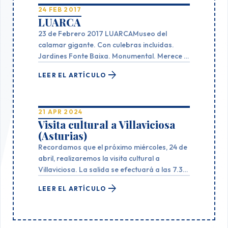
24 FEB 2017
LUARCA
23 de Febrero 2017 LUARCAMuseo del
calamar gigante. Con culebras incluidas.
Jardines Fonte Baixa. Monumental. Merece la
pena repetir estas 2 experiencias. Comida en
arrow_forward
LEER EL ARTÍCULO
el restaurante Don Angel: . Tiempo libre para
visitar la Villa de Luarca
21 APR 2024
Visita cultural a Villaviciosa
(Asturias)
Recordamos que el próximo miércoles, 24 de
abril, realizaremos la visita cultural a
Villaviciosa. La salida se efectuará a las 7.30
horas de la mañana desde la estación de
arrow_forward
LEER EL ARTÍCULO
autobuses de Ponferrada. Está previsto
visitar la iglesia románica de San Juan de
Amandi, el complejo monástico de Valdediós,
Tazones, y la propia villa de Villaviciosa.