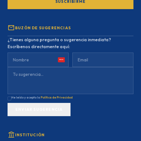
SUSCRIBIRME
mail
BUZÓN DE SUGERENCIAS
¿Tienes alguna pregunta o sugerencia inmediata?
Escríbenos directamente aquí:
***
He leído y acepto la
Política de Privacidad
ENVIAR SUGERENCIA
account_balance
INSTITUCIÓN