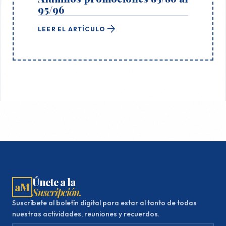
95/96
arrow_forward
LEER EL ARTÍCULO
Únete a la
aM
Suscripción.
Suscríbete al boletín digital para estar al tanto de todas
nuestras actividades, reuniones y recuerdos.