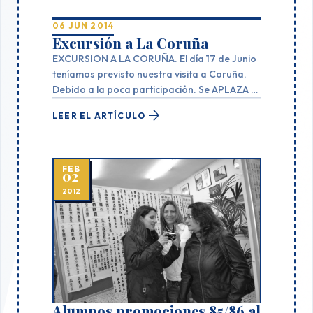
06 JUN 2014
Excursión a La Coruña
EXCURSION A LA CORUÑA. El día 17 de Junio
teníamos previsto nuestra visita a Coruña.
Debido a la poca participación. Se APLAZA o
se ANULA. Felices vacaciones. En septiembre
arrow_forward
LEER EL ARTÍCULO
tendréis noticias nuestras.
FEB
02
2012
Alumnos promociones 85/86 al