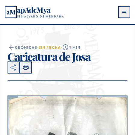
apAdeMya
aM
drag_handle
IES ÁLVARO DE MENDAÑA
arrow_back
schedule
CRÓNICAS
SIN FECHA
1 MIN
Caricatura de Josa
share
print