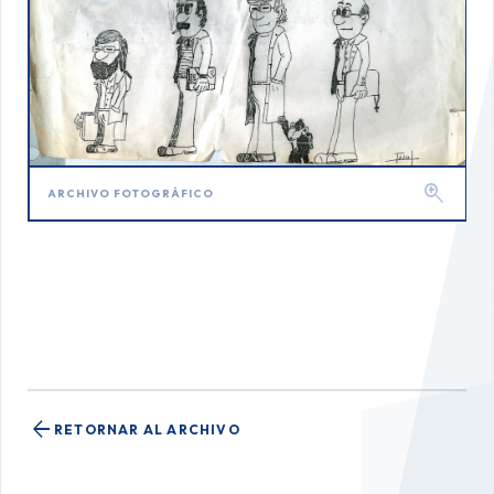
zoom_in
ARCHIVO FOTOGRÁFICO
arrow_back
RETORNAR AL ARCHIVO