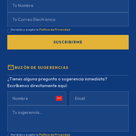
He leído y acepto la
Política de Privacidad
SUSCRIBIRME
mail
BUZÓN DE SUGERENCIAS
¿Tienes alguna pregunta o sugerencia inmediata?
Escríbenos directamente aquí:
***
He leído y acepto la
Política de Privacidad