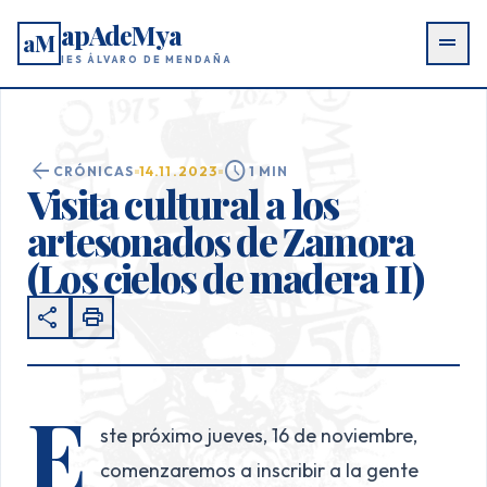
apAdeMya
aM
drag_handle
IES ÁLVARO DE MENDAÑA
arrow_back
schedule
CRÓNICAS
14.11.2023
1 MIN
Visita cultural a los
artesonados de Zamora
(Los cielos de madera II)
share
print
E
ste próximo jueves, 16 de noviembre,
comenzaremos a inscribir a la gente