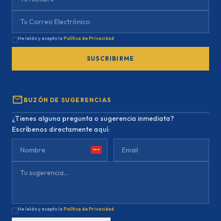
He leído y acepto la
Política de Privacidad
SUSCRIBIRME
mail
BUZÓN DE SUGERENCIAS
¿Tienes alguna pregunta o sugerencia inmediata?
Escríbenos directamente aquí:
***
He leído y acepto la
Política de Privacidad