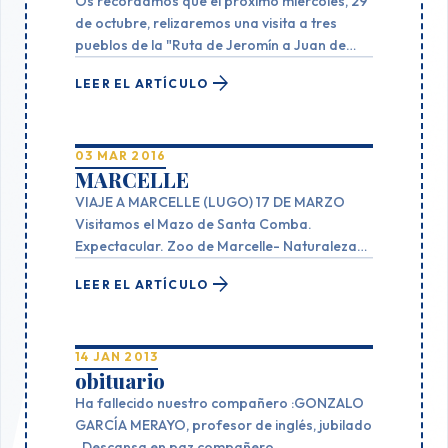
Os recordamos que el próximo miércoles, 29
de octubre, relizaremos una visita a tres
pueblos de la "Ruta de Jeromín a Juan de
Austria", concretamente Wamba, Monasterio
arrow_forward
LEER EL ARTÍCULO
de la Santa Espina, y Torrelobatón. La salida
del autobús será a las 8 de la mañana desde
la Estación de Autobuses y unos minutos más
tarde desde la parrte alta.
03 MAR 2016
MARCELLE
VIAJE A MARCELLE (LUGO) 17 DE MARZO
Visitamos el Mazo de Santa Comba.
Expectacular. Zoo de Marcelle- Naturaleza
(con guias). Comimos allí. Por la tarde visita
arrow_forward
LEER EL ARTÍCULO
ultrarrápia a la fortaleza de San Paio de
Narlas (Torre de Xia). Buen tiempo todo el
día
14 JAN 2013
obituario
Ha fallecido nuestro compañero :GONZALO
GARCÍA MERAYO, profesor de inglés, jubilado
. Descansa en paz compañero