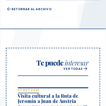
arrow_back
RETORNAR AL ARCHIVO
Te puede
interesar
arrow_forward
VER TODAS
27 OCT 2025
Visita cultural a la Ruta de
Jeromín a Juan de Austria