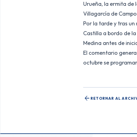
Urueña, la ermita de 
Villagarcía de Campos
Por la tarde y tras u
Castilla a bordo de la
Medina antes de inici
El comentario general 
octubre se programar
arrow_back
RETORNAR AL ARCHI