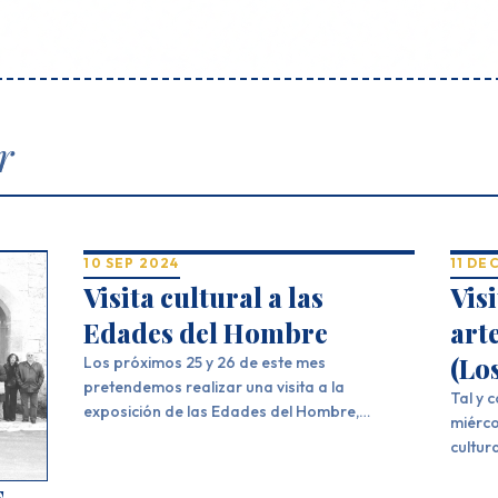
r
10 SEP 2024
11 DE
Visita cultural a las
Visi
Edades del Hombre
art
(Lo
Los próximos 25 y 26 de este mes
pretendemos realizar una visita a la
Tal y 
exposición de las Edades del Hombre,
miérco
visitando las sedes de Villafranca del Bierzo
cultur
y Santiago de Compostela. El día 25 se sale
conoce
hacia Villafranca, con visita a la exposición, y
de Vil