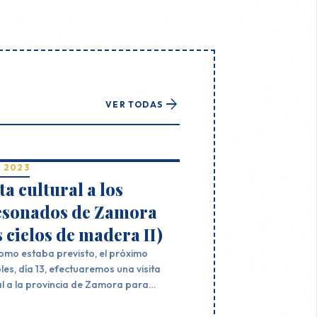
arrow_forward
VER TODAS
C 2023
ta cultural a los
esonados de Zamora
s cielos de madera II)
como estaba previsto, el próximo
les, día 13, efectuaremos una visita
al a la provincia de Zamora para
r algunos artesonados de las zonas
lalpando y Benavente. La salida está