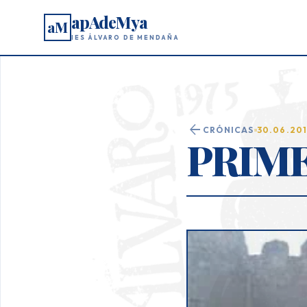
apAdeMya
aM
IES ÁLVARO DE MENDAÑA
arrow_back
CRÓNICAS
30.06.20
PRIME