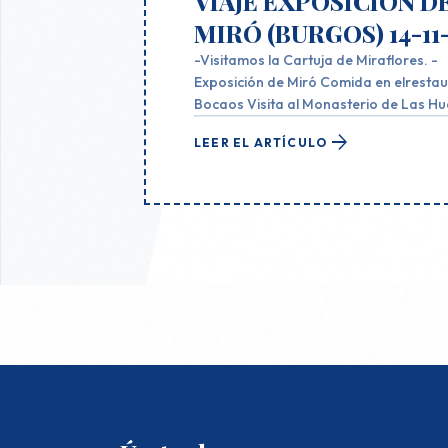
VIAJE EXPOSICIÓN D
MIRÓ (BURGOS) 14-11-
-Visitamos la Cartuja de Miraflores. -
Exposición de Miró Comida en elresta
Bocaos Visita al Monasterio de Las Huelgas
Hizo un poco de frío. Estabamos en Bu
arrow_forward
LEER EL ARTÍCULO
-La cartuja de Miraflores !Impresionant
Convento de las Huelgas !Maravilloso¡
Además la guía muy "dirichachera"