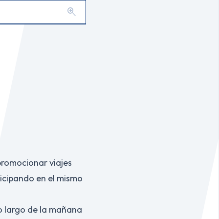
zoom_in
 promocionar viajes
rticipando en el mismo
lo largo de la mañana