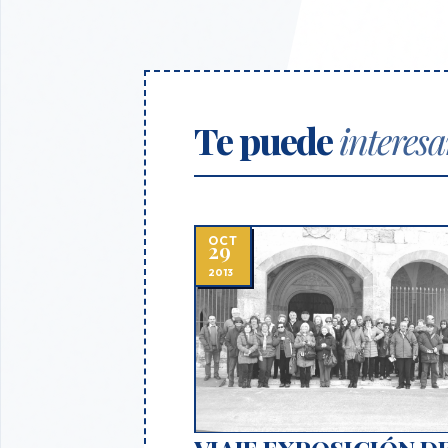
Te puede
interesa
OCT
29
2013